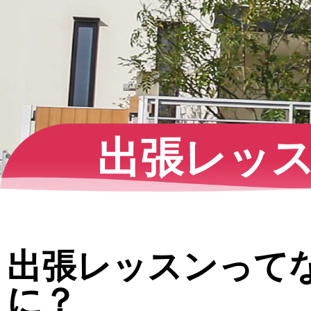
出張レッ
出張レッスンって
に？