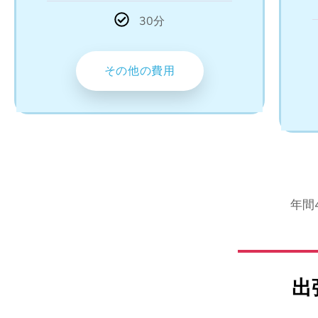
30分
その他の費用
年間
出