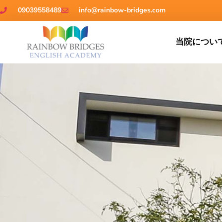
09039558489
info@rainbow-bridges.com
当院につい