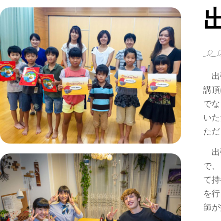
出張
講頂
でな
いた
ただ
出張
で、
て持
を行
師が