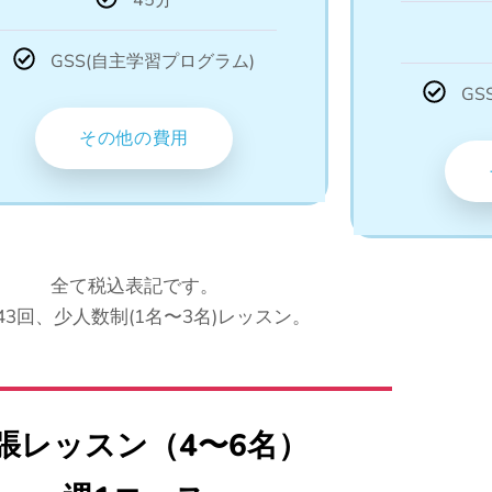
45分
GSS(自主学習プログラム)
GS
その他の費用
全て税込表記です。
43回、少人数制(1名〜3名)レッスン。
張レッスン（4〜6名）